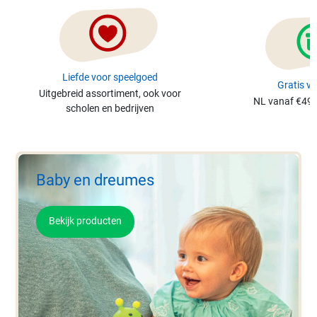
Liefde voor speelgoed
Gratis v
Uitgebreid assortiment, ook voor
NL vanaf €49 
scholen en bedrijven
Baby en dreumes
Bekijk producten