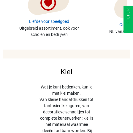
FILTER
Liefde voor speelgoed
Gratis 
Uitgebreid assortiment, ook voor
NL vanaf €49
scholen en bedrijven
Klei
Wat je kunt bedenken, kun je
met klei maken.
Van kleine handafdrukken tot
fantasierijke figuren, van
decoratieve schaaltjes tot
complete kunstwerken: klei is
hét materiaal waarmee
ideeën tastbaar worden. Bij