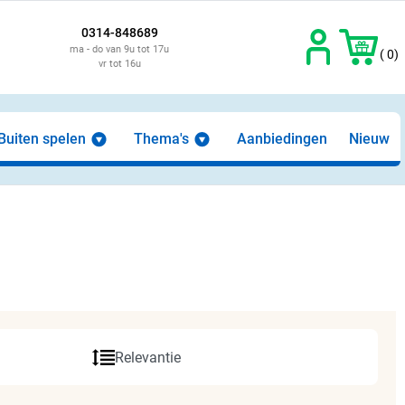
0314-848689
ma - do van 9u tot 17u
( 0)
vr tot 16u
Buiten spelen
Thema's
Aanbiedingen
Nieuw