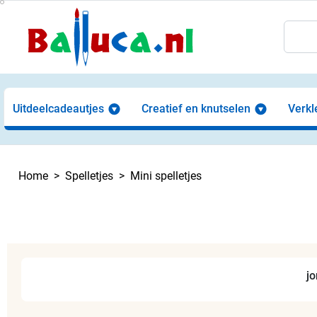
Uitdeelcadeautjes
Creatief en knutselen
Verkl
Home
Spelletjes
Mini spelletjes
j