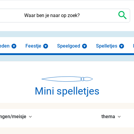
search
eden
Feestje
Speelgoed
Spelletjes
Mini spelletjes
ongen/meisje
thema