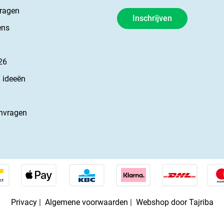
vragen
Inschrijven
ens
26
 ideeën
nvragen
Privacy
|
Algemene voorwaarden
|
Webshop door Tajriba