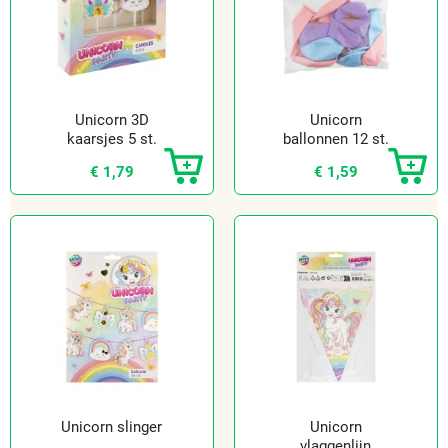
Unicorn 3D
Unicorn
kaarsjes 5 st.
ballonnen 12 st.
€ 1,79
€ 1,59
Unicorn slinger
Unicorn
vlaggenlijn