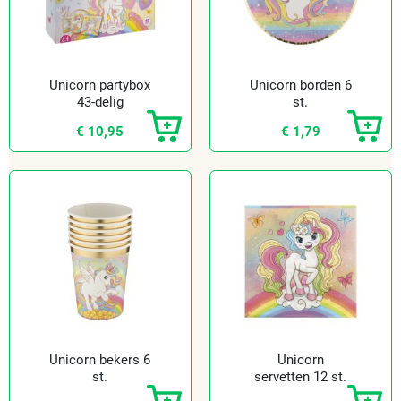
Unicorn partybox
Unicorn borden 6
43-delig
st.
€ 10,95
€ 1,79
Unicorn bekers 6
Unicorn
st.
servetten 12 st.