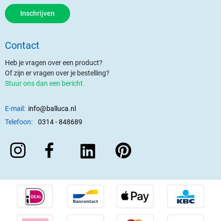
Inschrijven
Contact
Heb je vragen over een product?
Of zijn er vragen over je bestelling?
Stuur ons dan een bericht.
E-mail:
info@balluca.nl
Telefoon:
0314 - 848689