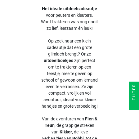
Het ideale uitdeelcadeautje
voor peuters en kleuters.
Want trakteren was nog nooit
zo lief, leerzaam én leuk!
Op zoek naar een klein
cadeautje dat een grote
glimlach brengt? Onze
uitdeelboekjes
zijn perfect
om te trakteren op een
feestje, mee te geven op
school of gewoon om iemand
FILTER
even te verrassen. Ze zijn
compact, vrolijk en vol
avontuur, ideaal voor kleine
handjes en grote verbeelding!
Van de avonturen van
Fien &
Teun
, de grappige streken
van
Kikker
, de lieve
verhaaltjes van
Bobbi
, tot de