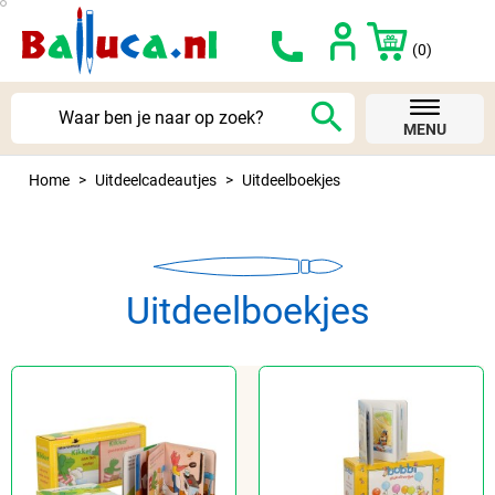
(0)
search
MENU
Home
Uitdeelcadeautjes
Uitdeelboekjes
Uitdeelboekjes