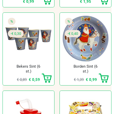
€ 0,99
€ 1,95
%
%
-€ 0,30
-€ 0,40
Bekers Sint (6
Borden Sint (6
st.)
st.)
€ 0,89
€ 0,59
€ 1,39
€ 0,99