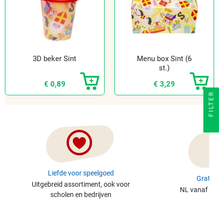
3D beker Sint
Menu box Sint (6
st.)
€ 0,89
€ 3,29
FILTER
Liefde voor speelgoed
Gratis 
Uitgebreid assortiment, ook voor
NL vanaf €49
scholen en bedrijven