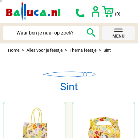
(0)
search
MENU
Home
Alles voor je feestje
Thema feestje
Sint
Sint