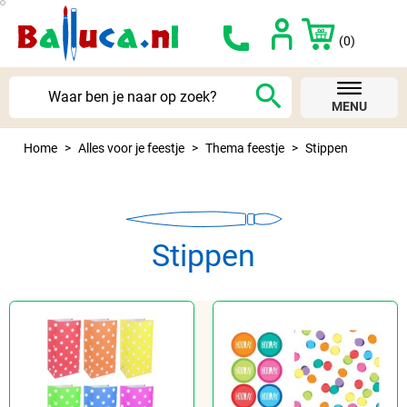
(0)
search
MENU
Home
Alles voor je feestje
Thema feestje
Stippen
Stippen