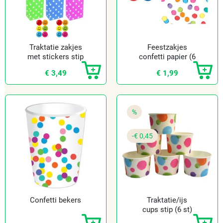
Traktatie zakjes
Feestzakjes
met stickers stip
confetti papier (6
(12 st.)
st.)
€ 3,49
€ 1,99
%
-€ 0,45
Confetti bekers
Traktatie/ijs
cups stip (6 st)