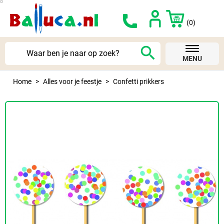
(0)
search
MENU
Home
Alles voor je feestje
Confetti prikkers