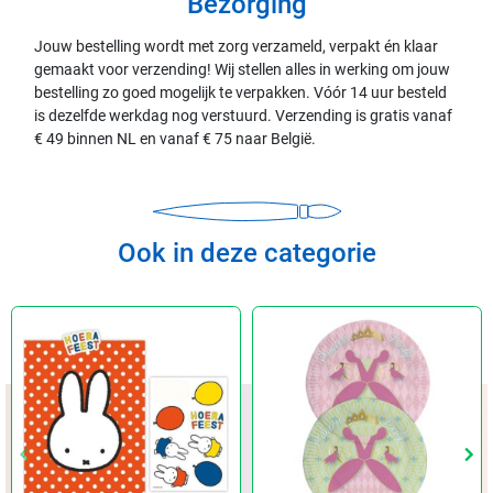
Bezorging
Jouw bestelling wordt met zorg verzameld, verpakt én klaar
gemaakt voor verzending! Wij stellen alles in werking om jouw
bestelling zo goed mogelijk te verpakken. Vóór 14 uur besteld
is dezelfde werkdag nog verstuurd. Verzending is gratis vanaf
€ 49 binnen NL en vanaf € 75 naar België.
Ook in deze categorie
keyboard_arrow_left
keyboard_arrow_left
keyboard_arrow_right
keyboard_arrow_right
Vorige
Vorige
Vol
Vol