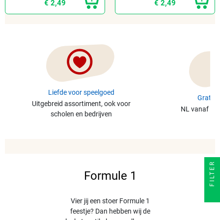
€ 2,49
€ 2,49
Liefde voor speelgoed
Gratis 
Uitgebreid assortiment, ook voor
NL vanaf €49
scholen en bedrijven
FILTER
Formule 1
Vier jij een stoer Formule 1
feestje? Dan hebben wij de