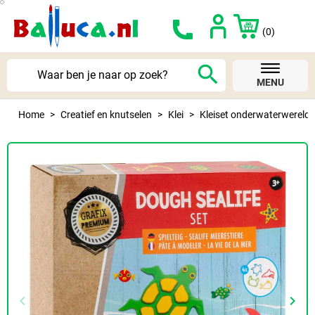
(0)
search
MENU
Home
Creatief en knutselen
Klei
Kleiset onderwaterwereld
keyboard_arrow_left
keyboard_arrow_right
Vorige
Volg