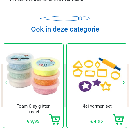
Ook in deze categorie
keyboard_arrow_left
keyboard_arrow_right
Vorige
Vol
Foam Clay glitter
Klei vormen set
pastel
€ 9,95
€ 4,95