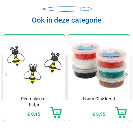
Ook in deze categorie
keyboard_arrow_left
keyboard_arrow_left
keyboard_arrow_right
keyboard_arrow_right
Vorige
Vorige
Vol
Vol
Deco plakker
Foam Clay kerst
bijtje
€ 0,15
€ 8,95