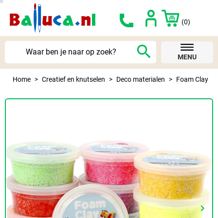
(0)
search
MENU
Home
Creatief en knutselen
Deco materialen
Foam Clay
keyboard_arrow_left
keyboard_arrow_right
Vorige
Volg