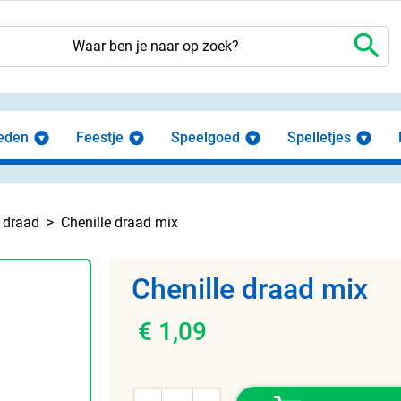
search
eden
Feestje
Speelgoed
Spelletjes
e draad
Chenille draad mix
Chenille draad mix
€ 1,09