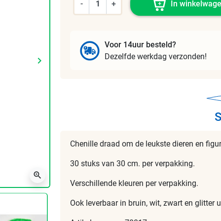
-
+
In winkelwag
Voor 14uur besteld?
Dezelfde werkdag verzonden!
keyboard_arrow_right
Volgende
S
Chenille draad om de leukste dieren en fig
30 stuks van 30 cm. per verpakking.
zoom_in
Verschillende kleuren per verpakking.
Ook leverbaar in bruin, wit, zwart en glitter u