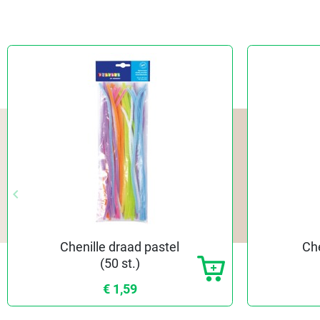
keyboard_arrow_left
Vorige
Chenille draad pastel
Che
(50 st.)
€ 1,59