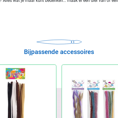
 Alles wat je maar kunt bedenken... maak er een dier van of ee
Bijpassende accessoires