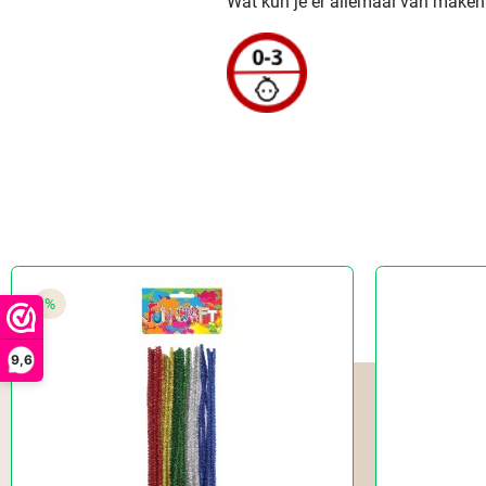
Wat kun je er allemaal van maken?
%
9,6