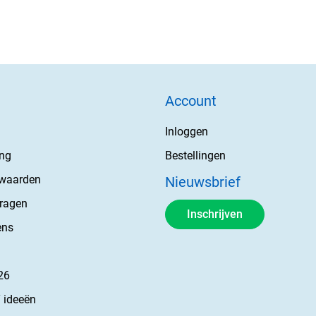
Account
Inloggen
ing
Bestellingen
rwaarden
Nieuwsbrief
vragen
Inschrijven
ens
26
 ideeën