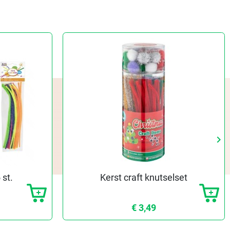
keyboard_arrow_right
Vo
 st.
Kerst craft knutselset
€ 3,49