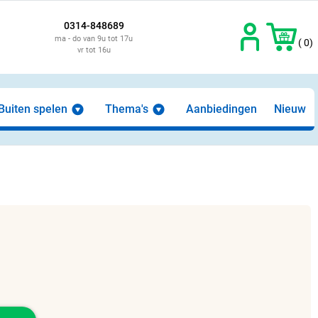
0314-848689
ma - do van 9u tot 17u
( 0)
vr tot 16u
Buiten spelen
Thema's
Aanbiedingen
Nieuw