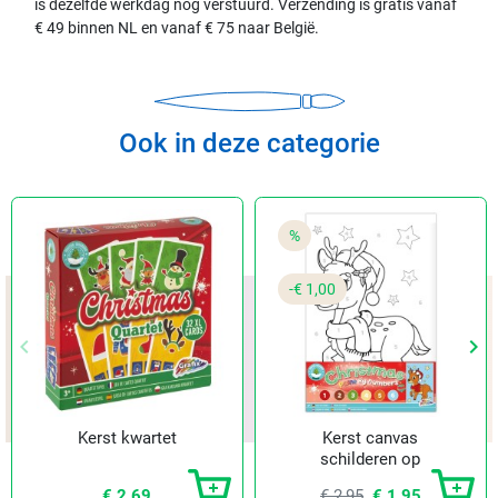
is dezelfde werkdag nog verstuurd. Verzending is gratis vanaf
€ 49 binnen NL en vanaf € 75 naar België.
Ook in deze categorie
%
-€ 1,00
keyboard_arrow_left
keyboard_arrow_right
Vorige
Vol
Kerst kwartet
Kerst canvas
schilderen op
nummer
€ 2,69
€ 2,95
€ 1,95