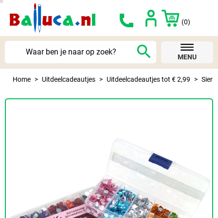
(0)
search
MENU
Home
Uitdeelcadeautjes
Uitdeelcadeautjes tot € 2,99
Siers