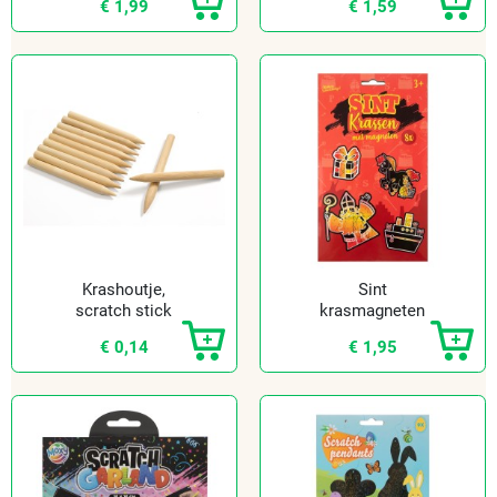
€ 1,99
€ 1,59
Krashoutje,
Sint
scratch stick
krasmagneten
maken (8 st.)
€ 0,14
€ 1,95