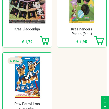
Kras vlaggenlijn
Kras hangers
Pasen (9 st.)
€ 1,79
€ 1,95
Nieuw
FILTER
Paw Patrol kras
magneten