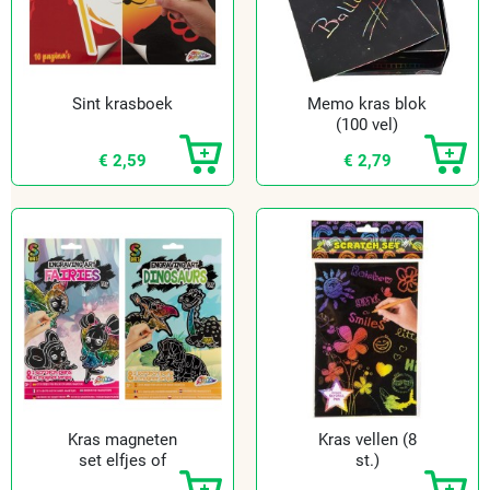
Sint krasboek
Memo kras blok
(100 vel)
€ 2,59
€ 2,79
Kras magneten
Kras vellen (8
set elfjes of
st.)
dino's