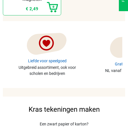
maken
€ 2,49
Liefde voor speelgoed
Gratis 
Uitgebreid assortiment, ook voor
NL vanaf €49
scholen en bedrijven
Kras tekeningen maken
Een zwart papier of karton?