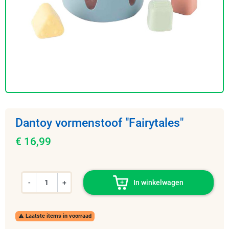
Dantoy vormenstoof "Fairytales"
€ 16,99
-
+
In winkelwagen
Laatste items in voorraad
