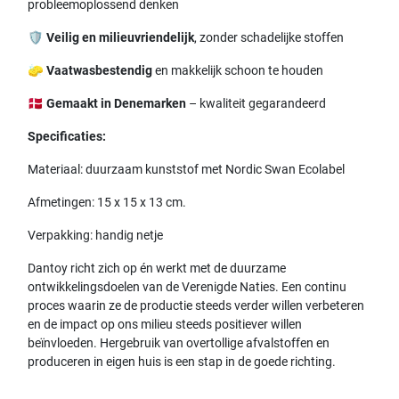
probleemoplossend denken
🛡️
Veilig en milieuvriendelijk
, zonder schadelijke stoffen
🧽
Vaatwasbestendig
en makkelijk schoon te houden
🇩🇰
Gemaakt in Denemarken
– kwaliteit gegarandeerd
Specificaties:
Materiaal: duurzaam kunststof met Nordic Swan Ecolabel
Afmetingen: 15 x 15 x 13 cm.
Verpakking: handig netje
Dantoy richt zich op én werkt met de duurzame
ontwikkelingsdoelen van de Verenigde Naties. Een continu
proces waarin ze de productie steeds verder willen verbeteren
en de impact op ons milieu steeds positiever willen
beïnvloeden. Hergebruik van overtollige afvalstoffen en
produceren in eigen huis is een stap in de goede richting.