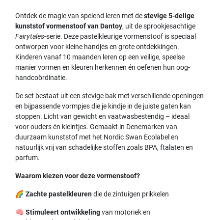
Ontdek de magie van spelend leren met de
stevige 5-delige
kunststof vormenstoof van Dantoy
, uit de sprookjesachtige
Fairytales
-serie. Deze pastelkleurige vormenstoof is speciaal
ontworpen voor kleine handjes en grote ontdekkingen.
Kinderen vanaf 10 maanden leren op een veilige, speelse
manier vormen en kleuren herkennen én oefenen hun oog-
handcoördinatie.
De set bestaat uit een stevige bak met verschillende openingen
en bijpassende vormpjes die je kindje in de juiste gaten kan
stoppen. Licht van gewicht en vaatwasbestendig – ideaal
voor ouders én kleintjes. Gemaakt in Denemarken van
duurzaam kunststof met het Nordic Swan Ecolabel en
natuurlijk vrij van schadelijke stoffen zoals BPA, ftalaten en
parfum.
Waarom kiezen voor deze vormenstoof?
🌈
Zachte pastelkleuren
die de zintuigen prikkelen
🧠
Stimuleert ontwikkeling
van motoriek en