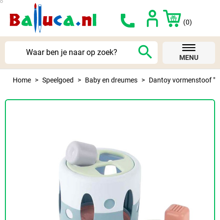
(0)
search
MENU
Home
Speelgoed
Baby en dreumes
Dantoy vormenstoof "Fa