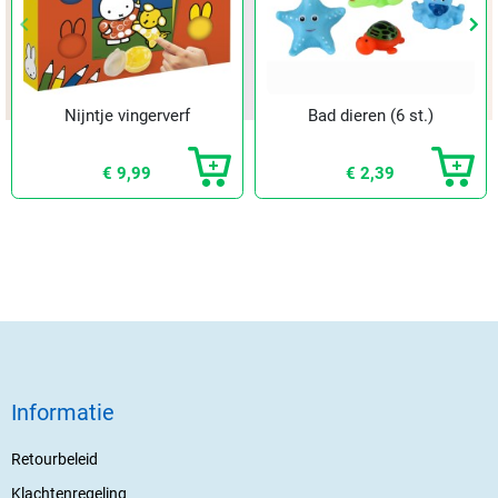
keyboard_arrow_left
keyboard_arrow_left
keyboard_arrow_right
keyboard_arrow_right
Vorige
Vorige
Vol
Vol
Nijntje vingerverf
Bad dieren (6 st.)
€ 9,99
€ 2,39
Informatie
Retourbeleid
Klachtenregeling