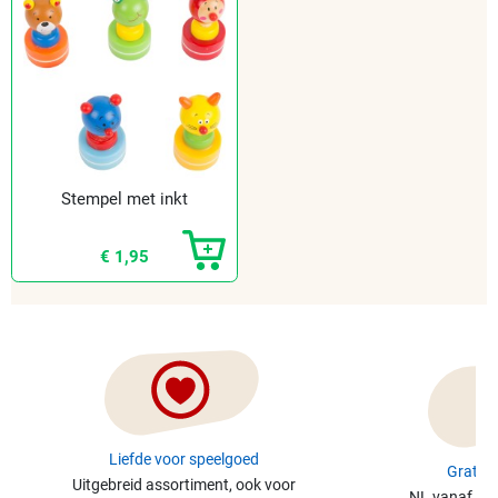
Stempel met inkt
€ 1,95
Liefde voor speelgoed
Gratis 
Uitgebreid assortiment, ook voor
NL vanaf €49