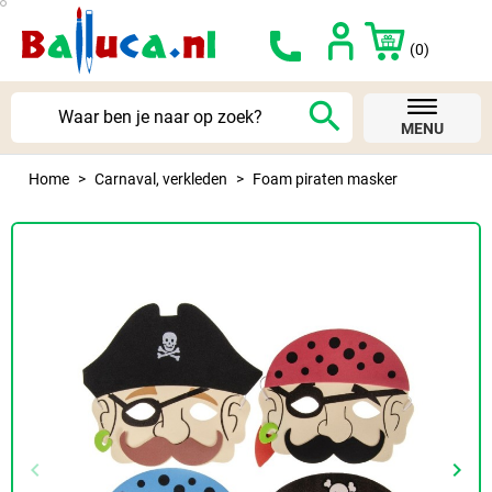
(0)
search
MENU
Home
Carnaval, verkleden
Foam piraten masker
keyboard_arrow_left
keyboard_arrow_right
Vorige
Volg