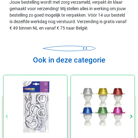
Jouw bestelling wordt met zorg verzameld, verpakt én klaar
gemaakt voor verzending! Wij stellen alles in werking om jouw
bestelling zo goed mogelijk te verpakken. Vóór 14 uur besteld
is dezelfde werkdag nog verstuurd. Verzending is gratis vanaf
€ 49 binnen NL en vanaf € 75 naar België.
Ook in deze categorie
keyboard_arrow_left
keyboard_arrow_left
keyboard_arrow_right
keyboard_arrow_right
Vorige
Vorige
Vol
Vol