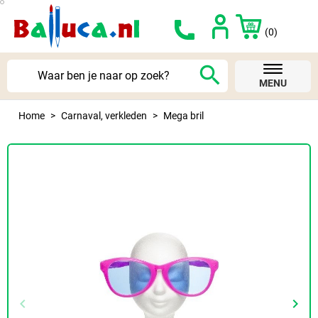
(0)
search
MENU
Home
Carnaval, verkleden
Mega bril
keyboard_arrow_left
keyboard_arrow_right
Vorige
Volg