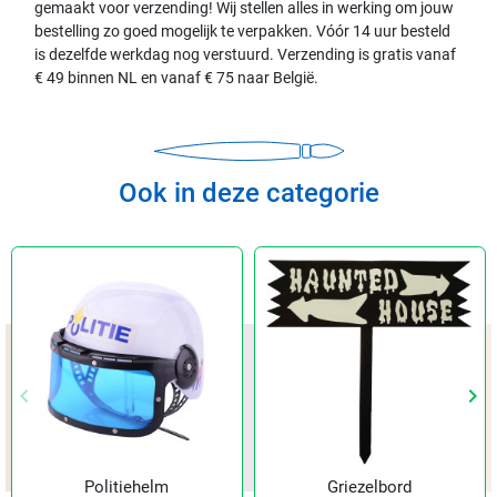
gemaakt voor verzending! Wij stellen alles in werking om jouw
bestelling zo goed mogelijk te verpakken. Vóór 14 uur besteld
is dezelfde werkdag nog verstuurd. Verzending is gratis vanaf
€ 49 binnen NL en vanaf € 75 naar België.
Ook in deze categorie
keyboard_arrow_left
keyboard_arrow_right
Vorige
Vol
Politiehelm
Griezelbord