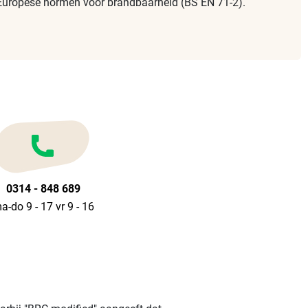
en Europese normen voor brandbaarheid (BS EN 71-2).
0314 - 848 689
a-do 9 - 17 vr 9 - 16