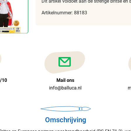
Dit artikel voldoet aan de strenge Britse 
Artikelnummer: 88183
6/10
Mail ons
info@balluca.nl
m
Omschrijving