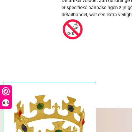
Dit artikel voldoet aan de streng
er specifieke aanpassingen zijn g
detailhandel, wat een extra veili
9,6