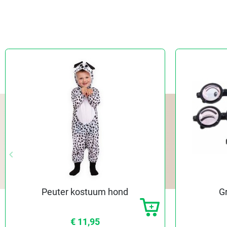
keyboard_arrow_left
Vorige
Peuter kostuum hond
Gr
€ 11,95