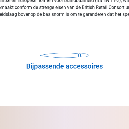
e Britse en Europese normen voor brandbaarheid (BS EN 71-2), wa
emaakt conform de strenge eisen van de British Retail Consorti
gheidslaag bovenop de basisnorm is om te garanderen dat het spee
Bijpassende accessoires