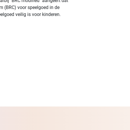
arbij "BRC modified" aangeeft dat
um (BRC) voor speelgoed in de
lgoed veilig is voor kinderen.