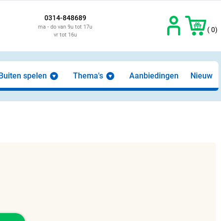
0314-848689
ma - do van 9u tot 17u
( 0)
vr tot 16u
Buiten spelen
Thema's
Aanbiedingen
Nieuw