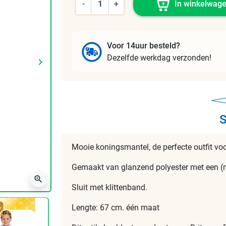
-
+
In winkelwag
Voor 14uur besteld?
Dezelfde werkdag verzonden!
keyboard_arrow_right
Volgende
S
Mooie koningsmantel, de perfecte outfit voo
Gemaakt van glanzend polyester met een (n
zoom_in
Sluit met klittenband.
Lengte: 67 cm. één maat