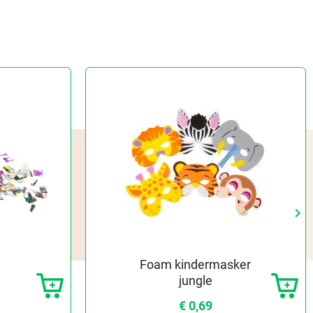
keyboard_arrow_right
Vo
Foam kindermasker
jungle
€ 0,69