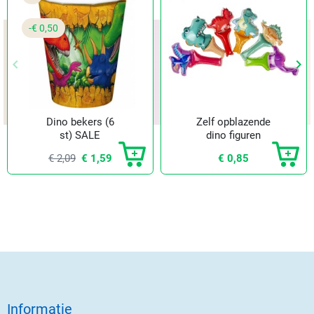
-€ 0,50
keyboard_arrow_left
keyboard_arrow_right
Vorige
Vol
Dino bekers (6
Zelf opblazende
st) SALE
dino figuren
€ 2,09
€ 1,59
€ 0,85
Informatie