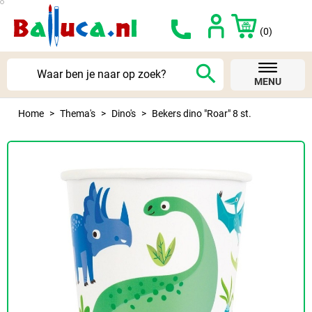
(0)
search
MENU
Home
Thema's
Dino's
Bekers dino "Roar" 8 st.