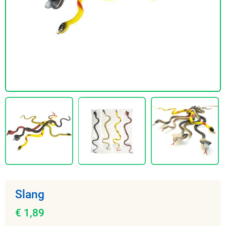
Slang
€ 1,89