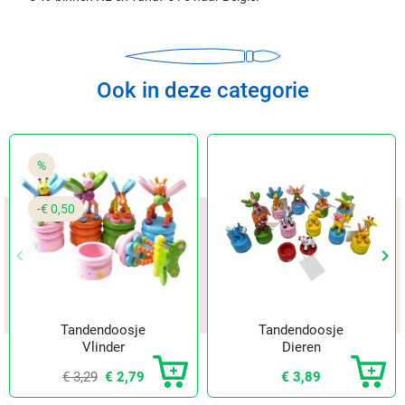
Ook in deze categorie
%
-€ 0,50
keyboard_arrow_left
keyboard_arrow_right
Vorige
Vol
Tandendoosje
Tandendoosje
Vlinder
Dieren
€ 3,29
€ 2,79
€ 3,89