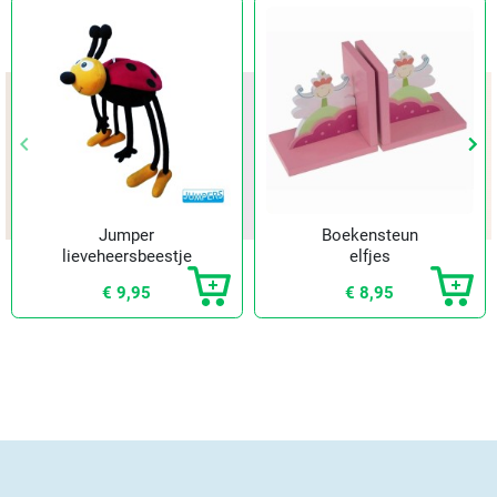
keyboard_arrow_left
keyboard_arrow_left
keyboard_arrow_right
keyboard_arrow_right
Vorige
Vorige
Vol
Vol
Jumper
Boekensteun
lieveheersbeestje
elfjes
€ 9,95
€ 8,95