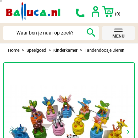
(0)
search
MENU
Home
Speelgoed
Kinderkamer
Tandendoosje Dieren
keyboard_arrow_left
keyboard_arrow_right
Vorige
Volg