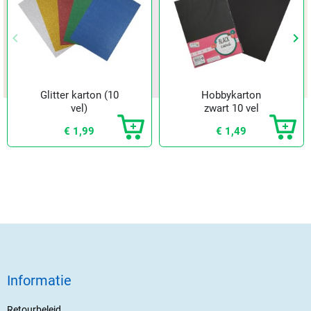
keyboard_arrow_left
keyboard_arrow_right
Vorige
Vol
Glitter karton (10
Hobbykarton
vel)
zwart 10 vel
€ 1,99
€ 1,49
Informatie
Retourbeleid