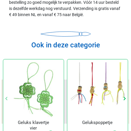
bestelling zo goed mogelijk te verpakken. Vóór 14 uur besteld
is dezelfde werkdag nog verstuurd. Verzending is gratis vanaf
€ 49 binnen NL en vanaf € 75 naar België.
Ook in deze categorie
keyboard_arrow_left
keyboard_arrow_left
keyboard_arrow_right
keyboard_arrow_right
Vorige
Vorige
Vol
Vol
Geluks klavertje
Gelukspoppetje
vier