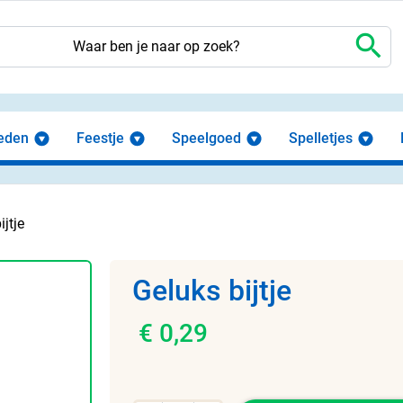
search
eden
Feestje
Speelgoed
Spelletjes
ijtje
Geluks bijtje
€ 0,29