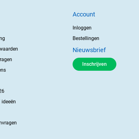
Account
Inloggen
ing
Bestellingen
rwaarden
Nieuwsbrief
vragen
Inschrijven
ens
26
 ideeën
nvragen