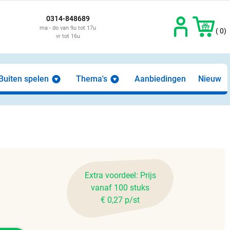
0314-848689
ma - do van 9u tot 17u
( 0)
vr tot 16u
Buiten spelen
Thema's
Aanbiedingen
Nieuw
Extra voordeel: Prijs
vanaf 100 stuks
€ 0,27 p/st