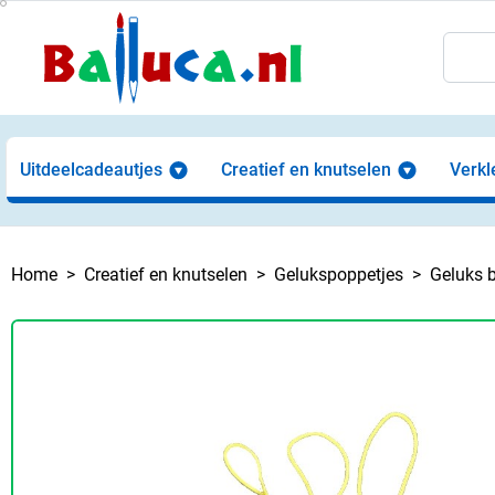
Uitdeelcadeautjes
Creatief en knutselen
Verkl
Home
Creatief en knutselen
Gelukspoppetjes
Geluks b