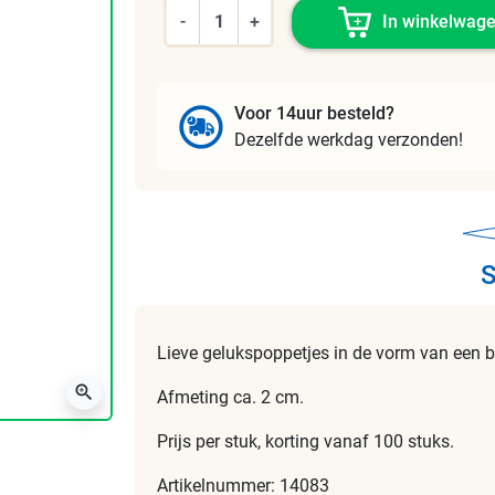
-
+
In winkelwag
Voor 14uur besteld?
Dezelfde werkdag verzonden!
S
Lieve gelukspoppetjes in de vorm van een bi
zoom_in
Afmeting ca. 2 cm.
Prijs per stuk, korting vanaf 100 stuks.
Artikelnummer: 14083