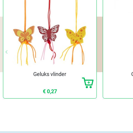
keyboard_arrow_left
Vorige
Geluks vlinder
€ 0,27