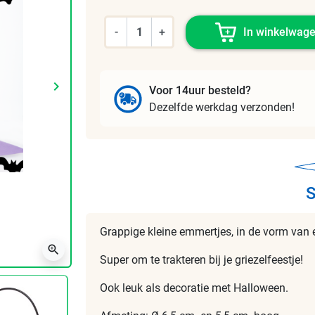
-
+
In winkelwag
keyboard_arrow_right
Voor 14uur besteld?
Volgende
Dezelfde werkdag verzonden!
S
Grappige kleine emmertjes, in de vorm van 
zoom_in
Super om te trakteren bij je griezelfeestje!
Ook leuk als decoratie met Halloween.