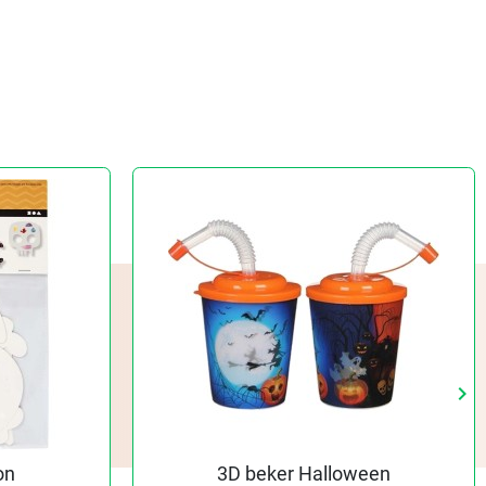
keyboard_arrow_right
Vo
on
3D beker Halloween