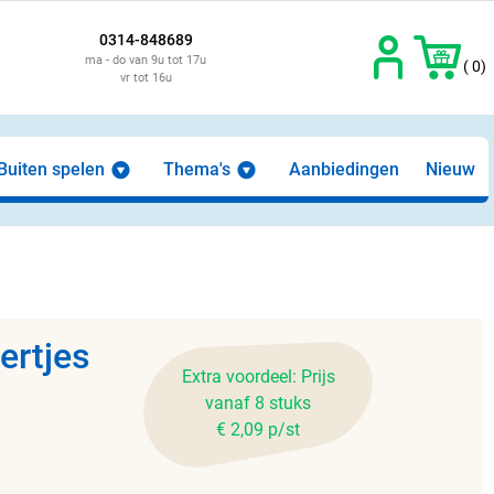
0314-848689
ma - do van 9u tot 17u
( 0)
vr tot 16u
Buiten spelen
Thema's
Aanbiedingen
Nieuw
ertjes
Extra voordeel: Prijs
vanaf 8 stuks
€ 2,09 p/st