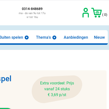
0314-848689
ma - do van 9u tot 17u
( 0)
vr tot 16u
Buiten spelen
Thema's
Aanbiedingen
Nieuw
spel
Extra voordeel: Prijs
vanaf 24 stuks
€ 3,69 p/st