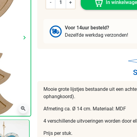
-
+
In winkelwag
Voor 14uur besteld?
Dezelfde werkdag verzonden!
keyboard_arrow_right
Volgende
S
Mooie grote lijstjes bestaande uit een acht
ophangkoord).
zoom_in
Afmeting ca. Ø 14 cm. Materiaal: MDF
4 verschillende uitvoeringen worden door el
Prijs per stuk.