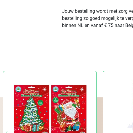
Jouw bestelling wordt met zorg ve
bestelling zo goed mogelijk te ve
binnen NL en vanaf € 75 naar Belg
keyboard_arrow_left