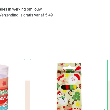
alles in werking om jouw
Verzending is gratis vanaf € 49
keyboard_arrow_right