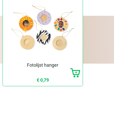
Fotolijst hanger
€ 0,79