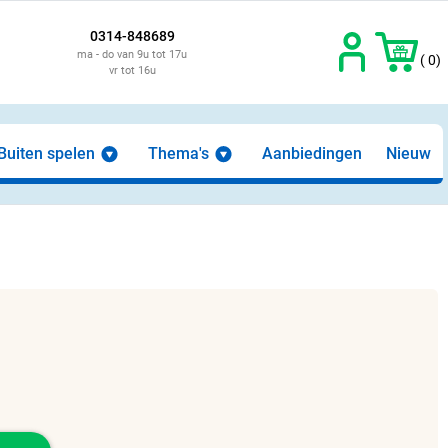
0314-848689
ma - do van 9u tot 17u
( 0)
vr tot 16u
Buiten spelen
Thema's
Aanbiedingen
Nieuw