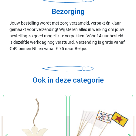
Bezorging
Jouw bestelling wordt met zorg verzameld, verpakt én klaar
gemaakt voor verzending! Wij stellen alles in werking om jouw
bestelling zo goed mogelijk te verpakken. Vóór 14 uur besteld
is dezelfde werkdag nog verstuurd. Verzending is gratis vanaf
€ 49 binnen NL en vanaf € 75 naar België.
Ook in deze categorie
keyboard_arrow_left
keyboard_arrow_left
keyboard_arrow_right
keyboard_arrow_right