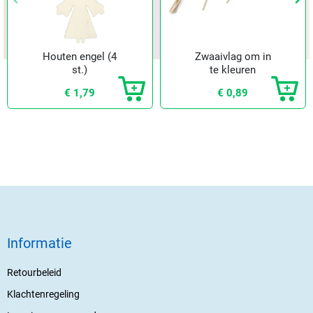
Vorige
Vorige
Vol
Vol
Houten engel (4
Zwaaivlag om in
st.)
te kleuren
€ 1,79
€ 0,89
Informatie
Retourbeleid
Klachtenregeling