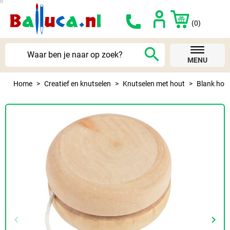
(0)
search
MENU
Home
Creatief en knutselen
Knutselen met hout
Blank hout
keyboard_arrow_left
keyboard_arrow_right
Vorige
Volg