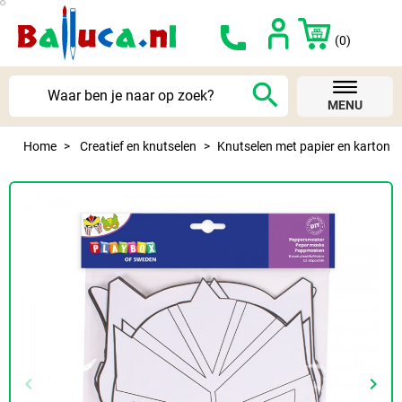
(0)
search
MENU
Home
Creatief en knutselen
Knutselen met papier en karton
keyboard_arrow_left
keyboard_arrow_right
Vorige
Volg