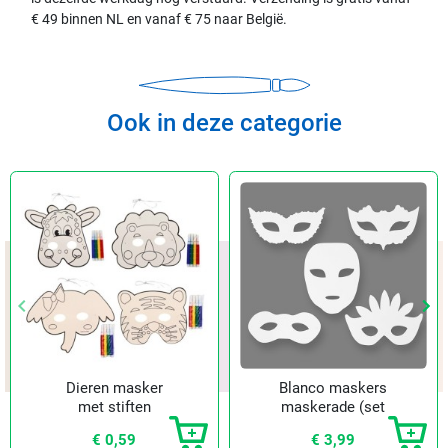
€ 49 binnen NL en vanaf € 75 naar België.
Ook in deze categorie
keyboard_arrow_left
keyboard_arrow_left
keyboard_arrow_right
keyboard_arrow_right
Vorige
Vorige
Vol
Vol
Dieren masker
Blanco maskers
met stiften
maskerade (set
van 16)
€ 0,59
€ 3,99