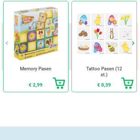
keyboard_arrow_left
keyboard_arrow_left
keyboard_arrow_right
keyboard_arrow_right
Vorige
Vorige
Vol
Vol
Memory Pasen
Tattoo Pasen (12
st.)
€ 2,99
€ 0,39