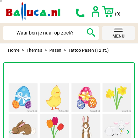
(0)
search
MENU
Home
Thema's
Pasen
Tattoo Pasen (12 st.)
keyboard_arrow_left
keyboard_arrow_right
Vorige
Volg