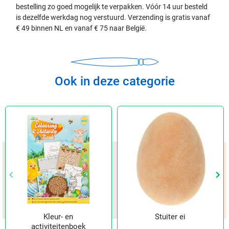
bestelling zo goed mogelijk te verpakken. Vóór 14 uur besteld
is dezelfde werkdag nog verstuurd. Verzending is gratis vanaf
€ 49 binnen NL en vanaf € 75 naar België.
Ook in deze categorie
keyboard_arrow_left
keyboard_arrow_left
keyboard_arrow_right
keyboard_arrow_right
Vorige
Vorige
Vol
Vol
Kleur- en
Stuiter ei
activiteitenboek