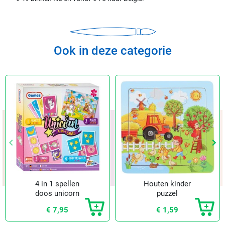
Ook in deze categorie
keyboard_arrow_left
keyboard_arrow_left
keyboard_arrow_right
keyboard_arrow_right
Vorige
Vorige
Vol
Vol
4 in 1 spellen
Houten kinder
doos unicorn
puzzel
€ 7,95
€ 1,59