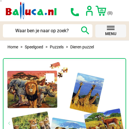
(0)
search
MENU
Home
Speelgoed
Puzzels
Dieren puzzel
keyboard_arrow_left
keyboard_arrow_right
Vorige
Volg