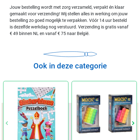
Jouw bestelling wordt met zorg verzameld, verpakt én klaar
gemaakt voor verzending! Wij stellen alles in werking om jouw
bestelling zo goed mogelijk te verpakken. Vóór 14 uur besteld
is dezelfde werkdag nog verstuurd. Verzending is gratis vanaf
€ 49 binnen NL en vanaf € 75 naar België.
Ook in deze categorie
keyboard_arrow_left
keyboard_arrow_left
keyboard_arrow_right
keyboard_arrow_right
Vorige
Vorige
Vol
Vol