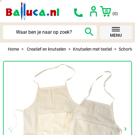
(0)
search
MENU
Home
Creatief en knutselen
Knutselen met textiel
Schorte
keyboard_arrow_left
keyboard_arrow_right
Vorige
Volg