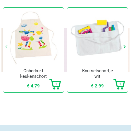
keyboard_arrow_left
keyboard_arrow_right
Vorige
Vol
Onbedrukt
Knutselschortje
keukenschort
wit
€ 4,79
€ 2,99