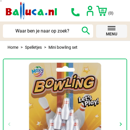
(0)
search
MENU
Home
Spelletjes
Mini bowling set
keyboard_arrow_left
keyboard_arrow_right
Vorige
Volg