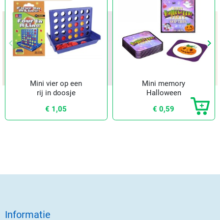
keyboard_arrow_left
keyboard_arrow_right
Vorige
Vol
Mini vier op een
Mini memory
rij in doosje
Halloween
€ 1,05
€ 0,59
Informatie