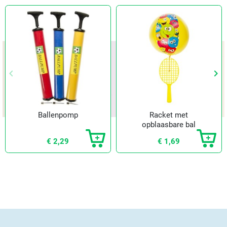
keyboard_arrow_left
keyboard_arrow_right
Vorige
Vol
Ballenpomp
Racket met
opblaasbare bal
€ 2,29
€ 1,69