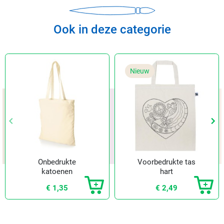
Ook in deze categorie
Nieuw
keyboard_arrow_left
keyboard_arrow_left
keyboard_arrow_right
keyboard_arrow_right
Vorige
Vorige
Vol
Vol
Onbedrukte
Voorbedrukte tas
katoenen
hart
draagtas groot
€ 1,35
€ 2,49