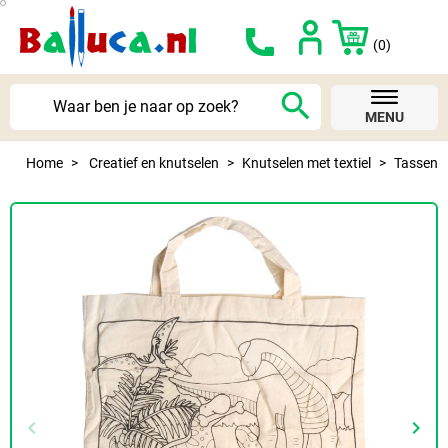
(0)
search
MENU
Home
Creatief en knutselen
Knutselen met textiel
Tassen
keyboard_arrow_left
keyboard_arrow_right
Vorige
Volg