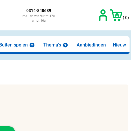
0314-848689
ma - do van 9u tot 17u
( 0)
vr tot 16u
Buiten spelen
Thema's
Aanbiedingen
Nieuw