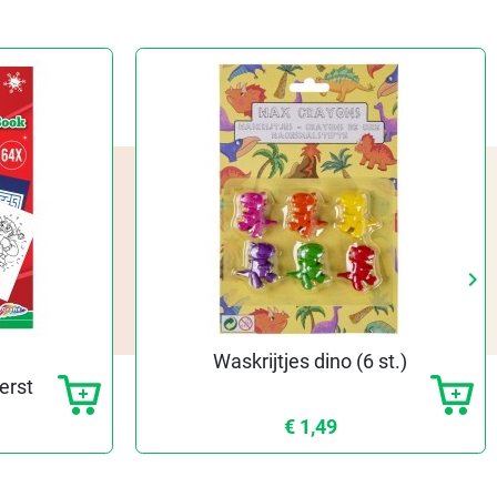
keyboard_arrow_right
Vo
Waskrijtjes dino (6 st.)
erst
€ 1,49