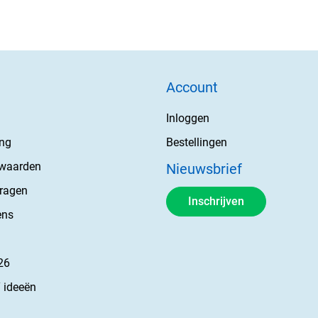
Account
Inloggen
ing
Bestellingen
rwaarden
Nieuwsbrief
vragen
Inschrijven
ens
26
 ideeën