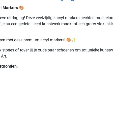
yl Markers
🎨
tieve uitdaging! Deze veelzijdige acryl markers hechten moeiteloo
Of je nu een gedetailleerd kunstwerk maakt of een groter vlak inkl
leven met deze premium acryl markers! 🎨✨
y stones of tover jij je oude paar schoenen om tot unieke kunst
Art.
ergronden: