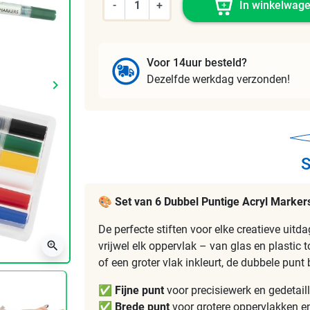
-
+
In winkelwag
Voor 14uur besteld?
Dezelfde werkdag verzonden!
keyboard_arrow_right
Volgende
S
🎨
Set van 6 Dubbel Puntige Acryl Marker
De perfecte stiften voor elke creatieve uit
zoom_in
vrijwel elk oppervlak – van glas en plastic 
of een groter vlak inkleurt, de dubbele punt b
✅
Fijne punt
voor precisiewerk en gedetail
✅
Brede punt
voor grotere oppervlakken en