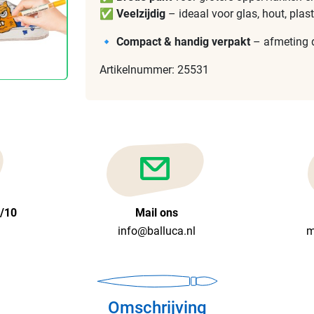
✅
Veelzijdig
– ideaal voor glas, hout, plast
🔹
Compact & handig verpakt
– afmeting d
Artikelnummer: 25531
6/10
Mail ons
info@balluca.nl
m
Omschrijving