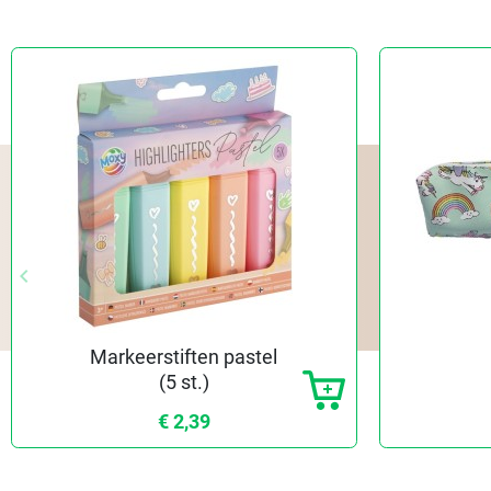
keyboard_arrow_left
Vorige
Markeerstiften pastel
(5 st.)
€ 2,39