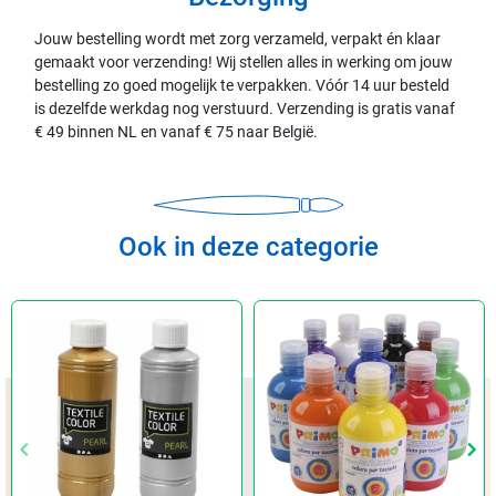
Jouw bestelling wordt met zorg verzameld, verpakt én klaar
gemaakt voor verzending! Wij stellen alles in werking om jouw
bestelling zo goed mogelijk te verpakken. Vóór 14 uur besteld
is dezelfde werkdag nog verstuurd. Verzending is gratis vanaf
€ 49 binnen NL en vanaf € 75 naar België.
Ook in deze categorie
keyboard_arrow_left
keyboard_arrow_left
keyboard_arrow_right
keyboard_arrow_right
Vorige
Vorige
Vol
Vol