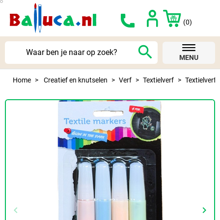
(0)
search
MENU
Home
Creatief en knutselen
Verf
Textielverf
Textielverf 
keyboard_arrow_left
keyboard_arrow_right
Vorige
Volg