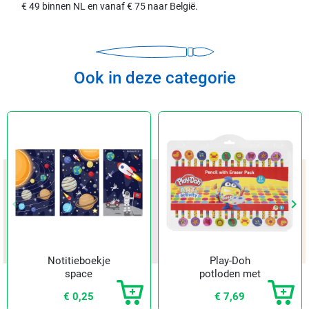
€ 49 binnen NL en vanaf € 75 naar België.
Ook in deze categorie
keyboard_arrow_left
keyboard_arrow_right
Vorige
Vol
Notitieboekje
Play-Doh
space
potloden met
gum (18 st.)
€ 0,25
€ 7,69