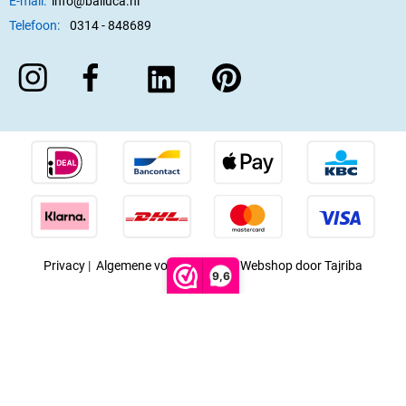
E-mail:
info@balluca.nl
Telefoon:
0314 - 848689
Privacy
|
Algemene voorwaarden
|
Webshop door Tajriba
9,6