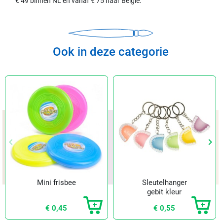
€ 49 binnen NL en vanaf € 75 naar België.
Ook in deze categorie
keyboard_arrow_left
keyboard_arrow_right
Vorige
Vol
Mini frisbee
Sleutelhanger
gebit kleur
€ 0,45
€ 0,55