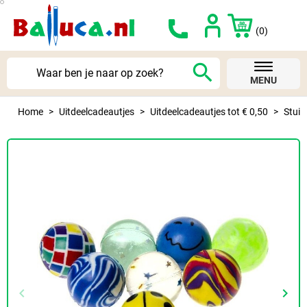
(0)
search
MENU
Home
Uitdeelcadeautjes
Uitdeelcadeautjes tot € 0,50
Stuit
keyboard_arrow_left
keyboard_arrow_right
Vorige
Volg