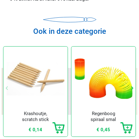
Ook in deze categorie
keyboard_arrow_left
keyboard_arrow_right
Vorige
Vol
Krashoutje,
Regenboog
scratch stick
spiraal smal
€ 0,14
€ 0,45