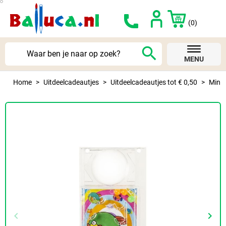
(0)
search
MENU
Home
Uitdeelcadeautjes
Uitdeelcadeautjes tot € 0,50
Mini f
keyboard_arrow_left
keyboard_arrow_right
Vorige
Volg