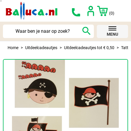
(0)
search
MENU
Home
Uitdeelcadeautjes
Uitdeelcadeautjes tot € 0,50
Tatto