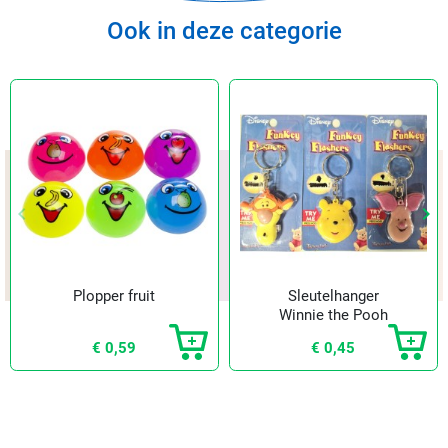
Ook in deze categorie
keyboard_arrow_left
keyboard_arrow_right
Vorige
Vol
Plopper fruit
Sleutelhanger
Winnie the Pooh
€ 0,59
€ 0,45