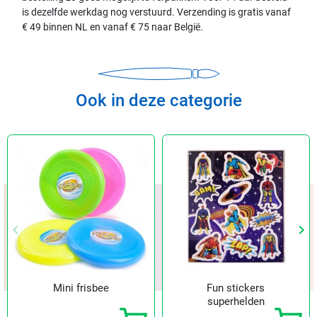
is dezelfde werkdag nog verstuurd. Verzending is gratis vanaf
€ 49 binnen NL en vanaf € 75 naar België.
Ook in deze categorie
keyboard_arrow_left
keyboard_arrow_right
Vorige
Vol
Mini frisbee
Fun stickers
superhelden