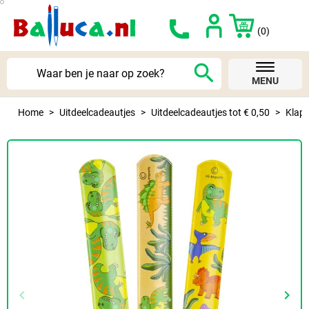
(0)
search
MENU
Home
Uitdeelcadeautjes
Uitdeelcadeautjes tot € 0,50
Klap
keyboard_arrow_left
keyboard_arrow_right
Vorige
Volg