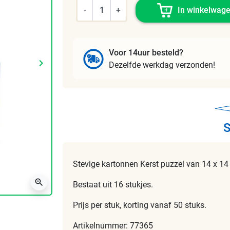
-
+
In winkelwag
Voor 14uur besteld?
keyboard_arrow_right
Dezelfde werkdag verzonden!
Volgende
S
Stevige kartonnen Kerst puzzel van 14 x 14
zoom_in
Bestaat uit 16 stukjes.
Prijs per stuk, korting vanaf 50 stuks.
Artikelnummer: 77365