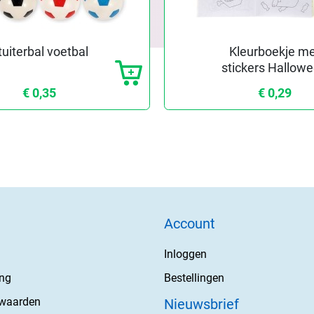
tuiterbal voetbal
Kleurboekje m
stickers Hallow
€ 0,35
€ 0,29
Account
Inloggen
ing
Bestellingen
rwaarden
Nieuwsbrief