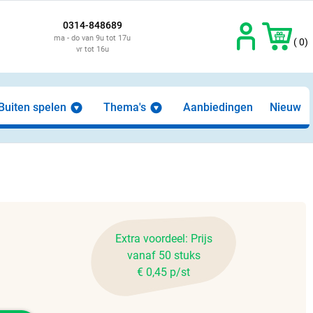
0314-848689
ma - do van 9u tot 17u
( 0)
vr tot 16u
Buiten spelen
Thema's
Aanbiedingen
Nieuw
Extra voordeel: Prijs
vanaf 50 stuks
€ 0,45 p/st