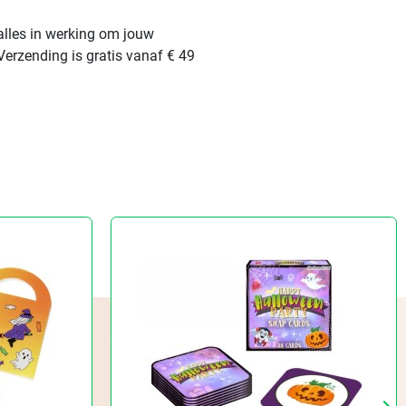
alles in werking om jouw
Verzending is gratis vanaf € 49
keyboard_arrow_right