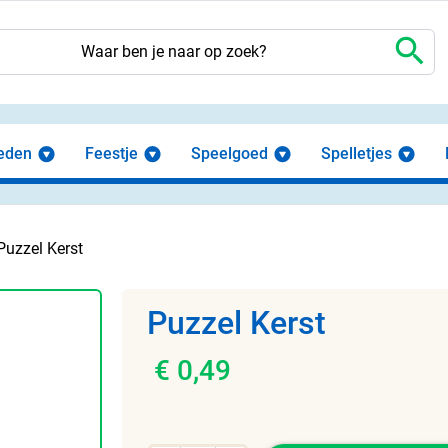
search
eden
Feestje
Speelgoed
Spelletjes
Puzzel Kerst
Puzzel Kerst
€ 0,49