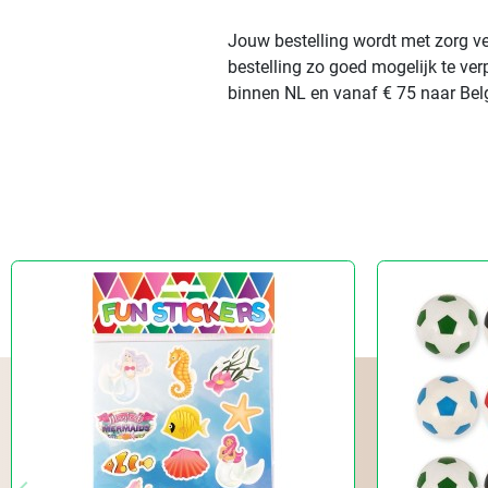
Jouw bestelling wordt met zorg ve
bestelling zo goed mogelijk te ve
binnen NL en vanaf € 75 naar Belg
keyboard_arrow_left