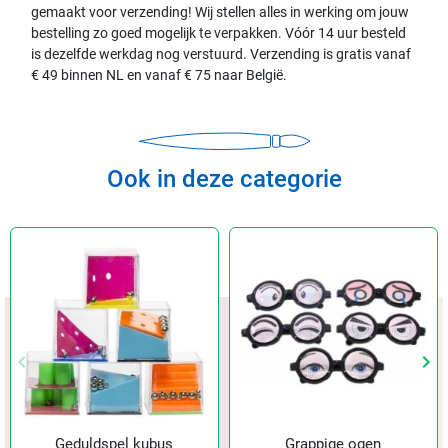
gemaakt voor verzending! Wij stellen alles in werking om jouw
bestelling zo goed mogelijk te verpakken. Vóór 14 uur besteld
is dezelfde werkdag nog verstuurd. Verzending is gratis vanaf
€ 49 binnen NL en vanaf € 75 naar België.
Ook in deze categorie
keyboard_arrow_left
keyboard_arrow_right
Vorige
Vol
Geduldspel kubus
Grappige ogen