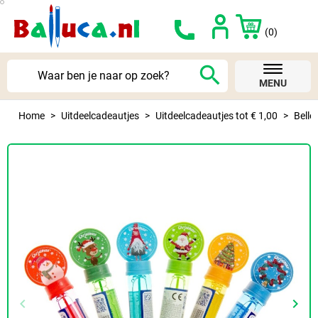
(0)
search
MENU
Home
Uitdeelcadeautjes
Uitdeelcadeautjes tot € 1,00
Belle
keyboard_arrow_left
keyboard_arrow_right
Vorige
Volg