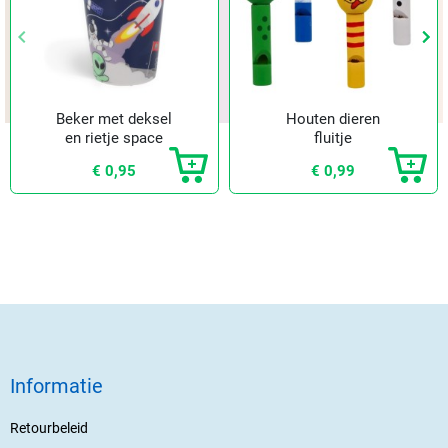
keyboard_arrow_left
keyboard_arrow_left
keyboard_arrow_right
keyboard_arrow_right
Vorige
Vorige
Vol
Vol
Beker met deksel
Houten dieren
en rietje space
fluitje
€ 0,95
€ 0,99
Informatie
Retourbeleid