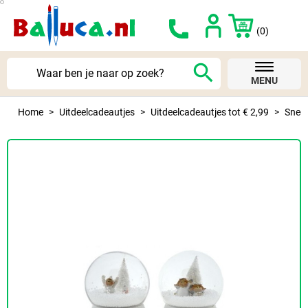
(0)
search
MENU
Home
Uitdeelcadeautjes
Uitdeelcadeautjes tot € 2,99
Snee